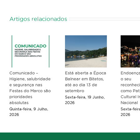
Artigos relacionados
Comunicado –
Está aberta a Época
Endoença
Higiene, salubridade
Balnear em Bitetos,
o seu
e segurança nas
até ao dia 13 de
reconhec
Festas do Marco são
setembro
como Pat
prioridades
Cultural I
Sexta-feira, 19 Junho,
absolutas
Nacional
2026
Quinta-feira, 9 Julho,
Sexta-feir
2026
2026