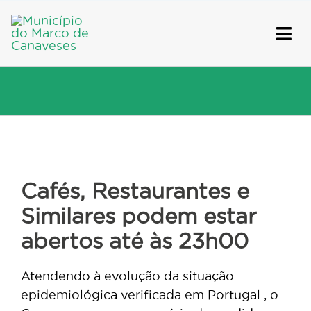
Skip
to
content
View
Larger
Cafés, Restaurantes e
Image
Similares podem estar
abertos até às 23h00
Atendendo à evolução da situação
epidemiológica verificada em Portugal , o