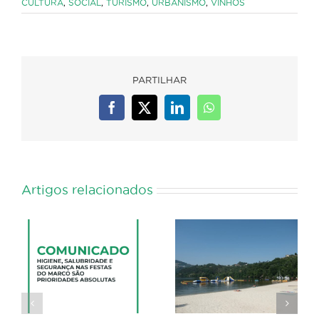
CULTURA
,
SOCIAL
,
TURISMO
,
URBANISMO
,
VINHOS
PARTILHAR
Facebook
X
LinkedIn
WhatsApp
Artigos relacionados