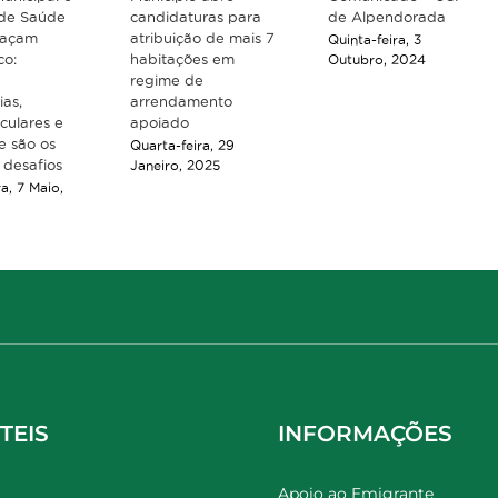
de Saúde
candidaturas para
de Alpendorada
traçam
atribuição de mais 7
Quinta-feira, 3
co:
habitações em
Outubro, 2024
regime de
ias,
arrendamento
culares e
apoiado
e são os
Quarta-feira, 29
s desafios
Janeiro, 2025
ra, 7 Maio,
TEIS
INFORMAÇÕES
Apoio ao Emigrante