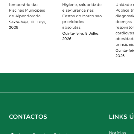
temporário das
Higiene, salubridade
Unidade 
Piscinas Municipais
e segurança nas
Pública 
de Alpendorada
Festas do Marco são
diagnósti
prioridades
doenças
Sexta-feira, 10 Julho,
absolutas
respiratór
2026
cardiovas
Quinta-feira, 9 Julho,
obesidad
2026
principai
Quinta-fei
2026
CONTACTOS
LINKS Ú
Notícias