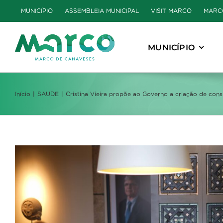
Skip
MUNICÍPIO
ASSEMBLEIA MUNICIPAL
VISIT MARCO
MARC
to
content
MUNICÍPIO
Início
SAUDE
Cristina Vieira propõe ao Governo a criação de con
View
Larger
Image