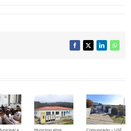
Facebook
X
LinkedIn
Whats
unicipal e
Município abre
Comunicado – USF