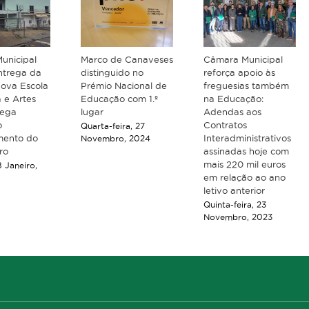
unicipal
Marco de Canaveses
Câmara Municipal
ntrega da
distinguido no
reforça apoio às
nova Escola
Prémio Nacional de
freguesias também
 e Artes
Educação com 1.º
na Educação:
mega
lugar
Adendas aos
o
Contratos
Quarta-feira, 27
mento do
Interadministrativos
Novembro, 2024
ro
assinadas hoje com
mais 220 mil euros
 Janeiro,
em relação ao ano
letivo anterior
Quinta-feira, 23
Novembro, 2023