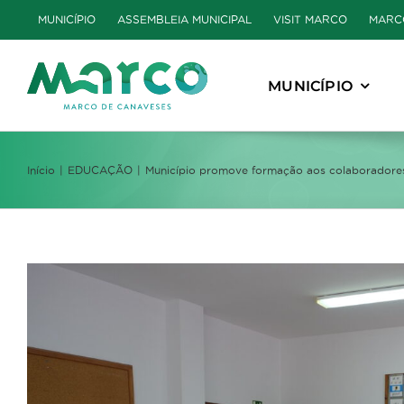
Skip
MUNICÍPIO
ASSEMBLEIA MUNICIPAL
VISIT MARCO
MARC
to
content
MUNICÍPIO
Início
EDUCAÇÃO
Município promove formação aos colaboradores
View
Larger
Image