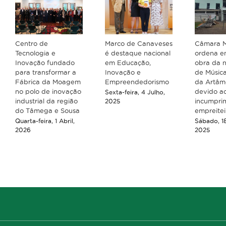
Centro de
Marco de Canaveses
Câmara M
Tecnologia e
é destaque nacional
ordena e
Inovação fundado
em Educação,
obra da 
para transformar a
Inovação e
de Música
Fábrica da Moagem
Empreendedorismo
da Artâ
no polo de inovação
devido a
Sexta-feira, 4 Julho,
industrial da região
incumpri
2025
do Tâmega e Sousa
empreitei
Quarta-feira, 1 Abril,
Sábado, 18
2026
2025