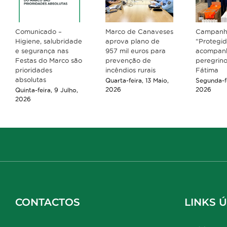
Comunicado –
Marco de Canaveses
Campan
Higiene, salubridade
aprova plano de
“Protegi
e segurança nas
957 mil euros para
acompan
Festas do Marco são
prevenção de
peregrino
prioridades
incêndios rurais
Fátima
absolutas
Quarta-feira, 13 Maio,
Segunda-fe
2026
2026
Quinta-feira, 9 Julho,
2026
CONTACTOS
LINKS Ú