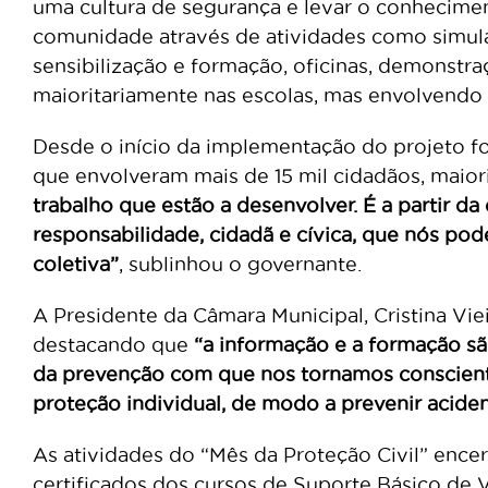
uma cultura de segurança e levar o conhecimen
comunidade através de atividades como simulac
sensibilização e formação, oficinas, demonstr
maioritariamente nas escolas, mas envolvendo 
Desde o início da implementação do projeto fo
que envolveram mais de 15 mil cidadãos, maiori
trabalho que estão a desenvolver. É a partir d
responsabilidade, cidadã e cívica, que nós po
coletiva”
, sublinhou o governante.
A Presidente da Câmara Municipal, Cristina Vie
destacando que
“a informação e a formação s
da prevenção com que nos tornamos consciente
proteção individual, de modo a prevenir acident
As atividades do “Mês da Proteção Civil” enc
certificados dos cursos de Suporte Básico de