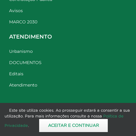
Avisos
MARCO 2030
ATENDIMENTO
Urbanismo
DOCUMENTOS
Editais
Atendimento
Este site utiliza cookies. Ao prosseguir estará a consentir a sua
utilização. Para mais informações consulte a nossa
Política de
©2023 Município do Marco de Canaveses. Todos os
ACEITAR E CONTINUAR
Privacidade
.
direitos reservados.