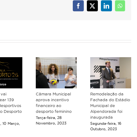
Facebook
X
LinkedIn
Whats
 vai
Câmara Municipal
Remodelação da
ar 139
aprova incentivo
Fachada do Estádio
desportivos
financeiro ao
Municipal de
do Desporto
desporto feminino
Alpendorada foi
inaugurada
Terça-feira, 28
Novembro, 2023
a, 10 Março,
Segunda-feira, 16
Outubro, 2023