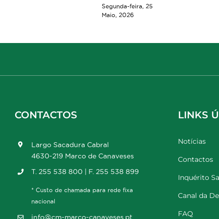
Segunda-feira, 25
Maio, 2026
CONTACTOS
LINKS Ú
Notícias
Largo Sacadura Cabral
4630-219 Marco de Canaveses
Contactos
T. 255 538 800 | F. 255 538 899
Inquérito Sa
* Custo de chamada para rede fixa
Canal da D
nacional
FAQ
info@cm-marco-canaveses.pt