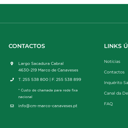
CONTACTOS
LINKS Ú
Notícias
Largo Sacadura Cabral
4630-219 Marco de Canaveses
Contactos
T. 255 538 800 | F. 255 538 899
Inquérito Sa
* Custo de chamada para rede fixa
Canal da D
nacional
FAQ
info@cm-marco-canaveses.pt