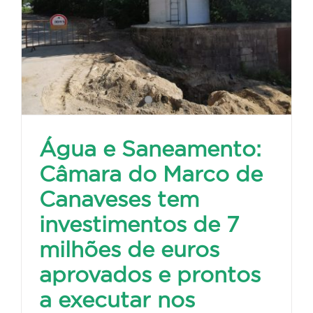
Água e Saneamento:
Câmara do Marco de
Canaveses tem
investimentos de 7
milhões de euros
aprovados e prontos
a executar nos