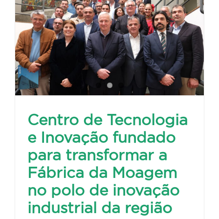
Centro de Tecnologia
e Inovação fundado
para transformar a
Fábrica da Moagem
no polo de inovação
industrial da região