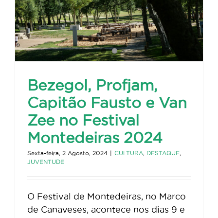
Bezegol, Profjam,
Capitão Fausto e Van
Zee no Festival
Montedeiras 2024
Sexta-feira, 2 Agosto, 2024
|
CULTURA
,
DESTAQUE
,
JUVENTUDE
O Festival de Montedeiras, no Marco
de Canaveses, acontece nos dias 9 e