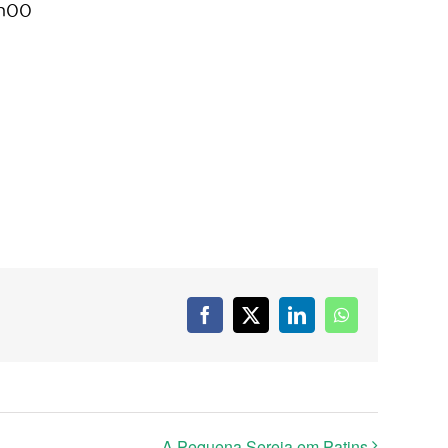
8h00
Facebook
X
LinkedIn
WhatsApp
A Pequena Sereia em Patins