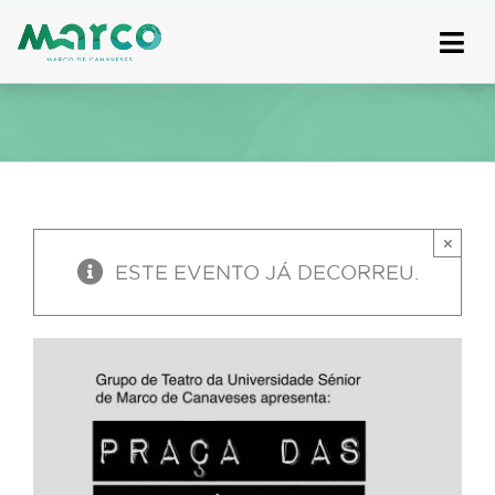
Skip
to
content
×
ESTE EVENTO JÁ DECORREU.