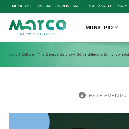
Skip
MUNICÍPIO
ASSEMBLEIA MUNICIPAL
VISIT MARCO
MARC
to
content
MUNICÍPIO
Início
Cultura
The Emergente Show: Sónia Balacó e Edmundo Inác
ESTE EVENTO 