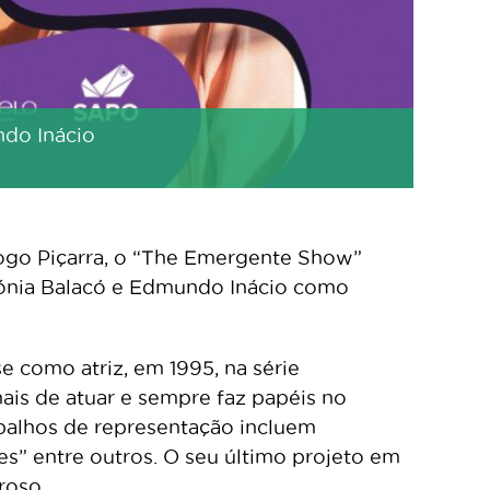
do Inácio
ogo Piçarra, o “The Emergente Show”
Sónia Balacó e Edmundo Inácio como
e como atriz, em 1995, na série
ais de atuar e sempre faz papéis no
abalhos de representação incluem
ões” entre outros. O seu último projeto em
roso.