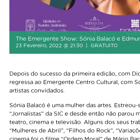
The Emergente Show: Sónia Balacó e Edmun
23 Fevereiro, 2022 @ 21:30
|
GRATUITO
Depois do sucesso da primeira edição, com Di
regressa ao Emergente Centro Cultural, com 
artistas convidados.
Sónia Balacó é uma mulher das artes. Estreou-s
“Jornalistas” da SIC e desde então não parou m
teatro, cinema e televisão. Alguns dos seus tr
“Mulheres de Abril”, “Filhos do Rock”, “Variaç
cinema foi o filme “Ordem Moral” de Mário Bar