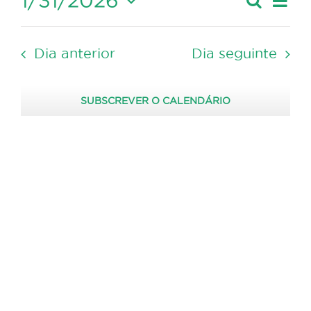
1/31/2026
Pesquis
2026
Dia
Navegaçã
de
Selecione
de
visua
a
pesquisa
de
Dia anterior
Dia seguinte
data.
Event
e
visualizaç
SUBSCREVER O CALENDÁRIO
de
Eventos