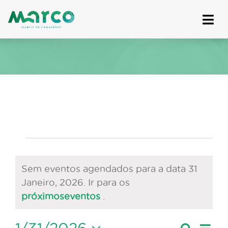
Skip
to
content
Eventos
for
Sem eventos agendados para a data 31
Janeiro, 2026. Ir para os
31
Aviso
próximoseventos
.
Janeiro,
Nave