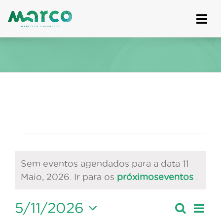
Skip
to
content
Eventos
for
Sem eventos agendados para a data 11
Aviso
Maio, 2026. Ir para os
próximoseventos
.
11
Maio,
5/11/2026
Nave
Pesquis
Dia
Navegaçã
de