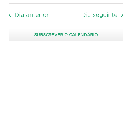
Selecione
2026
de
visua
a
pesquisa
de
Dia anterior
Dia seguinte
data.
Event
e
visualizaç
SUBSCREVER O CALENDÁRIO
de
Eventos