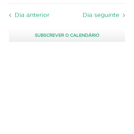
Selecione
2026
de
visua
a
pesquisa
de
Dia anterior
Dia seguinte
data.
Event
e
visualizaç
SUBSCREVER O CALENDÁRIO
de
Eventos