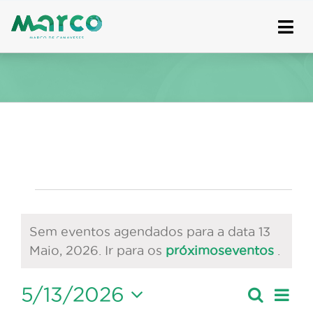
Skip
to
content
Eventos
for
Sem eventos agendados para a data 13
Aviso
Maio, 2026. Ir para os
próximoseventos
.
13
Maio,
5/13/2026
Nave
Pesquis
Dia
Navegaçã
de