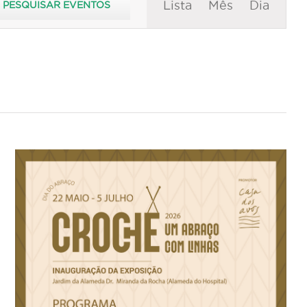
Lista
Mês
Dia
PESQUISAR EVENTOS
de
visualização
de
Evento