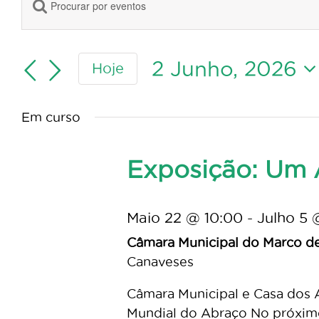
Digite
for
Navegação
a
de
2
palavra-
pesquisa
chave.
2 Junho, 2026
Hoje
Junho,
e
Procure
Selecione
visualização
por
2026
a
de
Eventos
Em curso
data.
Eventos
com
palavra-
Exposição: Um 
chave.
Maio 22 @ 10:00
-
Julho 5 
Câmara Municipal do Marco d
Canaveses
Câmara Municipal e Casa dos 
Mundial do Abraço No próximo