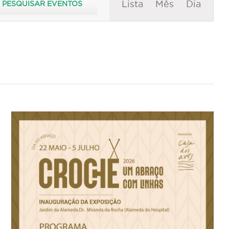
Lista
Mês
Dia
PESQUISAR EVENTOS
de
visualização
de
Evento