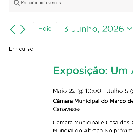
Digite
for
Navegação
a
de
3
palavra-
pesquisa
chave.
3 Junho, 2026
Hoje
Junho,
e
Procure
Selecione
visualização
por
2026
a
de
Eventos
Em curso
data.
Eventos
com
palavra-
Exposição: Um 
chave.
Maio 22 @ 10:00
-
Julho 5 
Câmara Municipal do Marco d
Canaveses
Câmara Municipal e Casa dos 
Mundial do Abraço No próximo