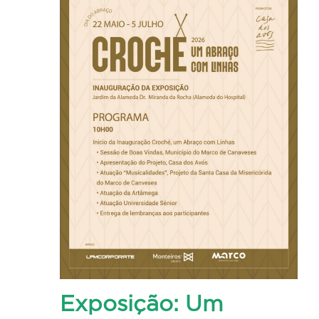
visualizaç
2026
de
Eventos
Exposição: Um