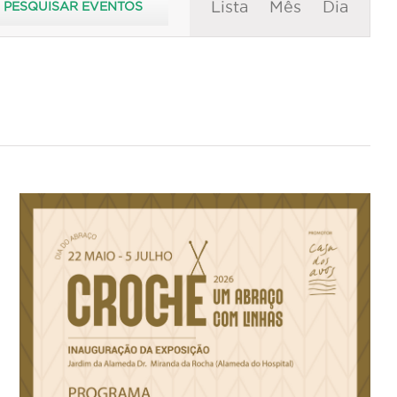
Lista
Mês
Dia
PESQUISAR EVENTOS
de
visualização
de
Evento