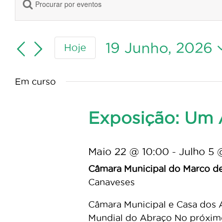
Digite
for
Navegação
a
de
19
palavra-
pesquisa
chave.
19 Junho, 2026
Hoje
Junho,
e
Procure
Selecione
visualização
por
2026
a
de
Eventos
Em curso
data.
Eventos
com
palavra-
Exposição: Um 
chave.
Maio 22 @ 10:00
-
Julho 5 
Câmara Municipal do Marco d
Canaveses
Câmara Municipal e Casa dos 
Mundial do Abraço No próximo