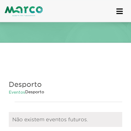
Skip
to
content
Desporto
Desporto
Eventos
Eventos
Não existem eventos futuros.
Aviso