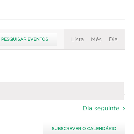
Navegação
Lista
Mês
Dia
PESQUISAR EVENTOS
de
visualização
de
Evento
Dia seguinte
SUBSCREVER O CALENDÁRIO