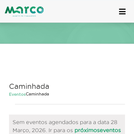
Skip
to
content
Caminhada
Caminhada
Eventos
Eventos
for
Sem eventos agendados para a data 28
28
Março, 2026. Ir para os
próximoseventos
Março,
Aviso