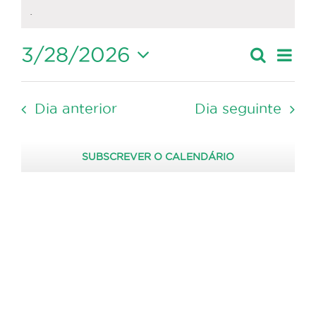
.
2026
3/28/2026
Nave
Pesquis
Dia
Navegaçã
de
Selecione
de
visua
a
pesquisa
de
Dia anterior
Dia seguinte
data.
Event
e
visualizaç
SUBSCREVER O CALENDÁRIO
de
Eventos