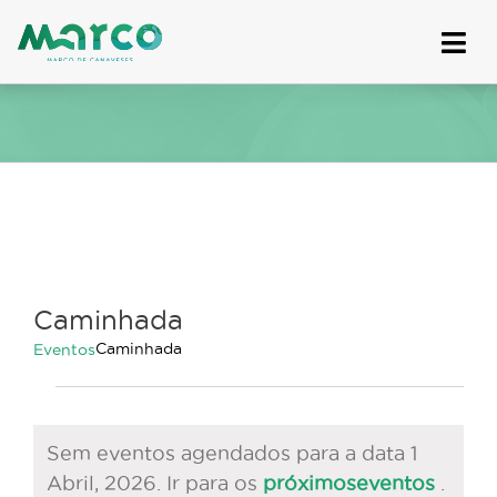
Skip
to
content
Caminhada
Caminhada
Eventos
Eventos
for
Sem eventos agendados para a data 1
1
Aviso
Abril, 2026. Ir para os
próximoseventos
.
Abril,