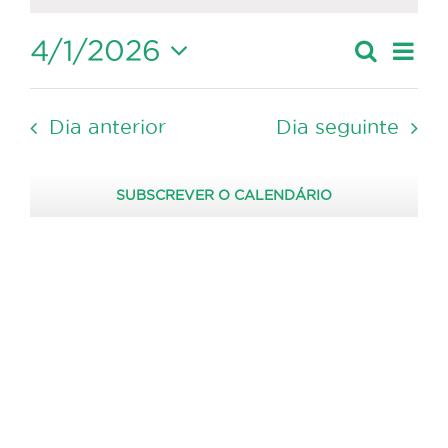
2026
4/1/2026
Nave
Pesquis
Dia
Navegaçã
de
Selecione
de
visua
a
pesquisa
de
Dia anterior
Dia seguinte
data.
Event
e
visualizaç
SUBSCREVER O CALENDÁRIO
de
Eventos