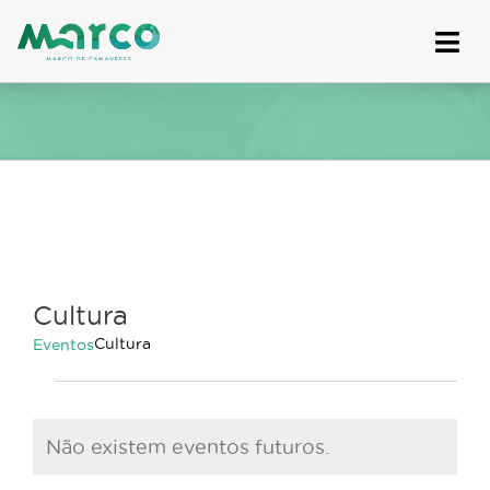
Skip
to
content
Cultura
Cultura
Eventos
Eventos
for
Não existem eventos futuros.
7
Aviso
Agosto,