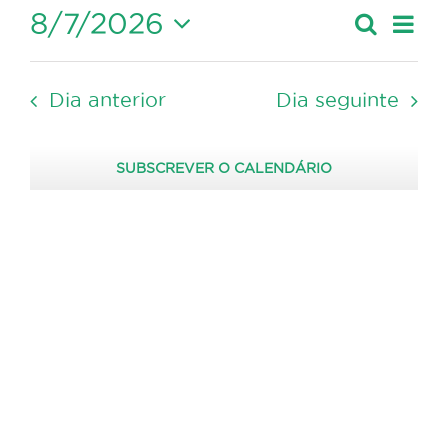
8/7/2026
Nave
Pesquis
2026
Dia
Navegaçã
de
Selecione
de
visua
a
pesquisa
de
Dia anterior
Dia seguinte
data.
Event
e
visualizaç
SUBSCREVER O CALENDÁRIO
de
Eventos