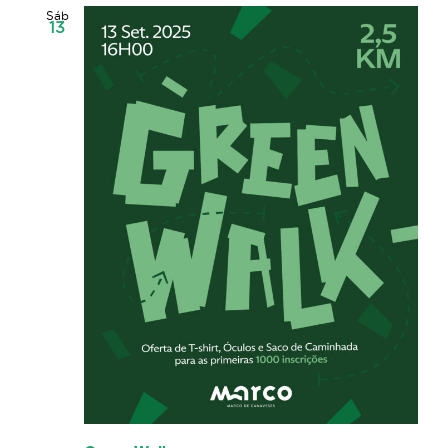
visualizaç
data.
Sáb
13
de
Eventos