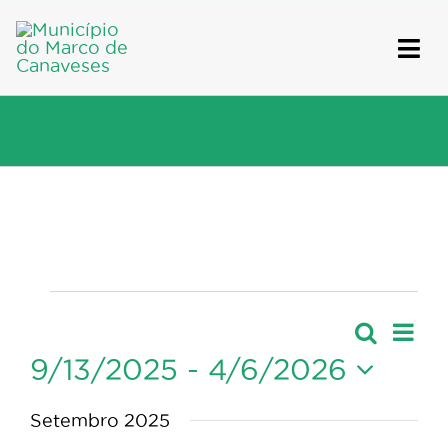
Skip
to
content
Eventos
Nave
Pesquis
Lista
Navegaçã
de
9/13/2025
 - 
4/6/2026
de
visua
Selecione
pesquisa
de
Setembro 2025
Event
e
a