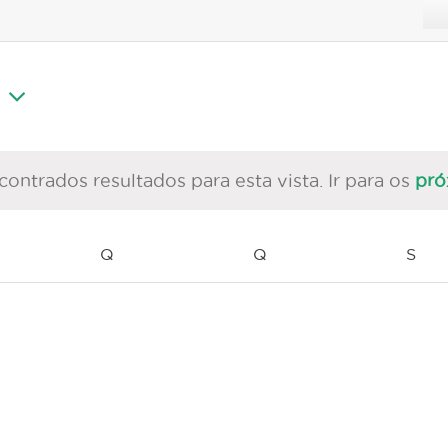
ontrados resultados para esta vista. Ir para os
pró
Aviso
ÇA-
Q
QUARTA-
Q
QUINTA-
S
SEX
A
FEIRA
FEIRA
FEI