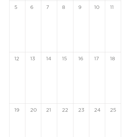
0
0
0
0
0
0
0
5
6
7
8
9
10
11
eventos,
eventos,
eventos,
eventos,
eventos,
eventos,
eventos,
0
0
0
0
0
0
0
12
13
14
15
16
17
18
eventos,
eventos,
eventos,
eventos,
eventos,
eventos,
eventos,
0
0
0
0
0
0
0
19
20
21
22
23
24
25
eventos,
eventos,
eventos,
eventos,
eventos,
eventos,
eventos,