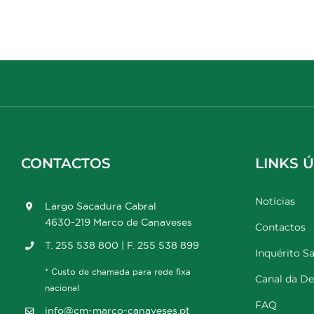
CONTACTOS
LINKS Ú
Notícias
Largo Sacadura Cabral
4630-219 Marco de Canaveses
Contactos
T. 255 538 800 | F. 255 538 899
Inquérito Sa
* Custo de chamada para rede fixa
Canal da D
nacional
FAQ
info@cm-marco-canaveses.pt