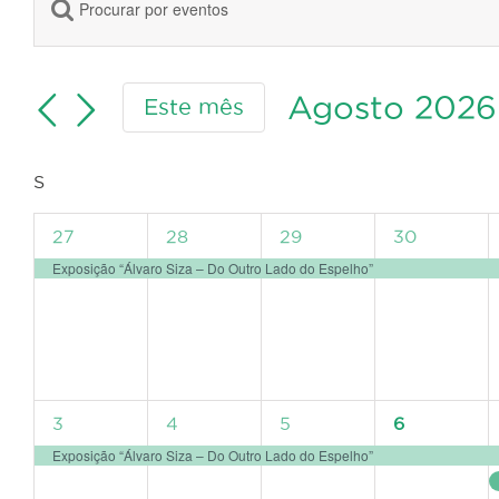
Digite
Navegação
a
de
palavra-
pesquisa
chave.
Agosto 2026
Este mês
e
Procure
Selecione
visualização
por
a
de
Eventos
Calendário
S
SEGUNDA-
data.
Eventos
FEIRA
com
de
1
1
1
1
27
28
29
30
palavra-
Eventos
evento,
evento,
evento,
evento,
Exposição “Álvaro Siza – Do Outro Lado do Espelho”
chave.
1
1
1
1
3
4
5
6
evento,
evento,
evento,
evento,
Exposição “Álvaro Siza – Do Outro Lado do Espelho”