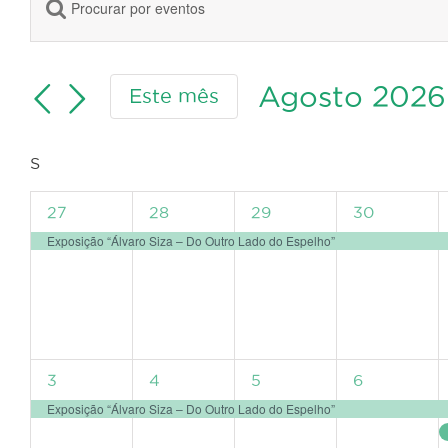
Digite
Navegação
a
de
palavra-
pesquisa
chave.
Agosto 2026
Este mês
e
Procure
Selecione
visualização
por
a
de
Eventos
Calendário
S
SEGUNDA-
data.
Eventos
FEIRA
com
de
1
1
1
1
27
28
29
30
palavra-
Eventos
evento,
evento,
evento,
evento,
Exposição “Álvaro Siza – Do Outro Lado do Espelho”
chave.
1
1
1
1
3
4
5
6
evento,
evento,
evento,
evento,
Exposição “Álvaro Siza – Do Outro Lado do Espelho”