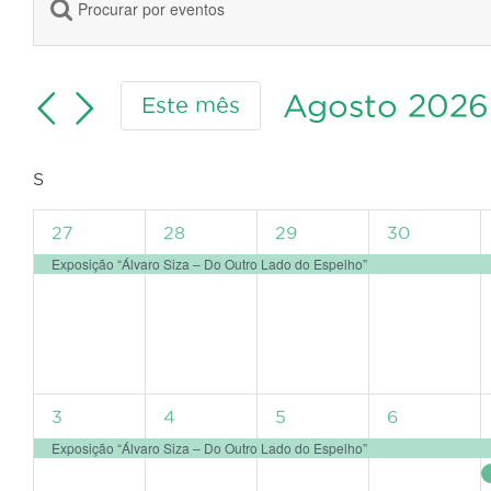
Digite
Navegação
a
de
palavra-
pesquisa
chave.
Agosto 2026
Este mês
e
Procure
Selecione
visualização
por
a
de
Eventos
Calendário
S
SEGUNDA-
data.
Eventos
FEIRA
com
de
1
1
1
1
27
28
29
30
palavra-
Eventos
evento,
evento,
evento,
evento,
Exposição “Álvaro Siza – Do Outro Lado do Espelho”
chave.
1
1
1
1
3
4
5
6
evento,
evento,
evento,
evento,
Exposição “Álvaro Siza – Do Outro Lado do Espelho”