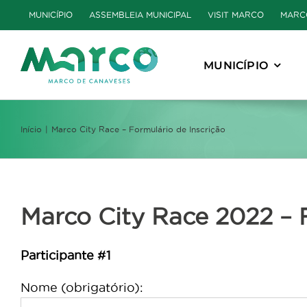
Skip
MUNICÍPIO
ASSEMBLEIA MUNICIPAL
VISIT MARCO
MARC
to
content
MUNICÍPIO
Início
Marco City Race – Formulário de Inscrição
Marco City Race 2022 – 
Participante #1
Nome (obrigatório):