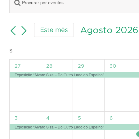
Digite
Navegação
a
de
palavra-
pesquisa
chave.
Agosto 2026
Este mês
e
Procure
Selecione
visualização
por
a
de
Eventos
Calendário
S
SEGUNDA-
data.
Eventos
FEIRA
com
de
1
1
1
1
27
28
29
30
palavra-
Eventos
evento,
evento,
evento,
evento,
Exposição “Álvaro Siza – Do Outro Lado do Espelho”
chave.
1
1
1
1
3
4
5
6
evento,
evento,
evento,
evento,
Exposição “Álvaro Siza – Do Outro Lado do Espelho”