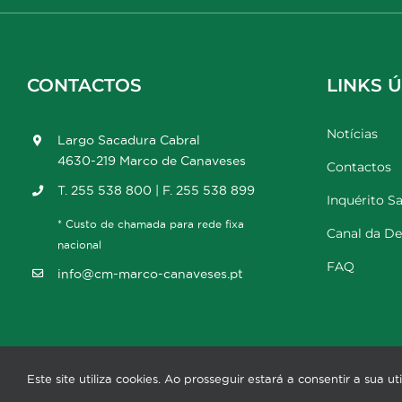
CONTACTOS
LINKS Ú
Notícias
Largo Sacadura Cabral
4630-219 Marco de Canaveses
Contactos
T. 255 538 800 | F. 255 538 899
Inquérito Sa
* Custo de chamada para rede fixa
Canal da D
nacional
FAQ
info@cm-marco-canaveses.pt
Este site utiliza cookies. Ao prosseguir estará a consentir a sua 
©20