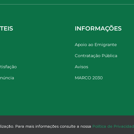
TEIS
INFORMAÇÕES
Apoio ao Emigrante
Contratação Pública
tisfação
Avisos
enúncia
MARCO 2030
utilização. Para mais informações consulte a nossa
Política de Privacida
23 Município do Marco de Canaveses. Todos os direitos reserva