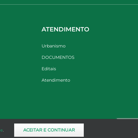
ATENDIMENTO
Urbanismo
DOCUMENTOS
Editais
Atendimento
ACEITAR E CONTINUAR
de
.
dos.