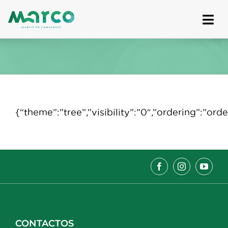
Skip
to
content
{“theme”:”tree”,”visibility”:”0″,”ordering”:”
CONTACTOS