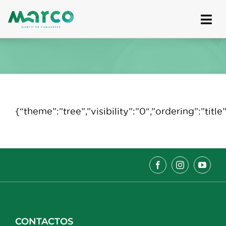
Skip
to
content
{“theme”:”tree”,”visibility”:”0″,”ordering”:”t
CONTACTOS