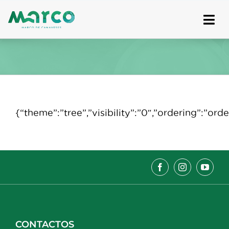
Skip
to
content
{“theme”:”tree”,”visibility”:”0″,”ordering”:”
CONTACTOS