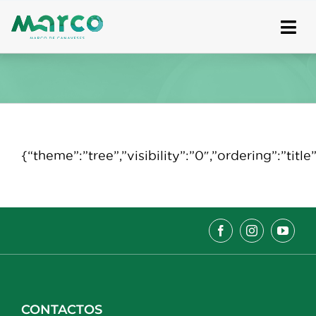
Skip
to
content
{“theme”:”tree”,”visibility”:”0″,”ordering”:”t
CONTACTOS