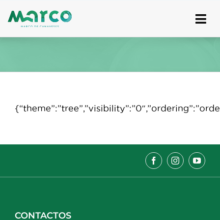
Skip
to
content
{“theme”:”tree”,”visibility”:”0″,”ordering”:”o
CONTACTOS