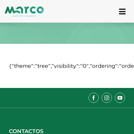
Skip
to
content
{“theme”:”tree”,”visibility”:”0″,”ordering”:”
CONTACTOS