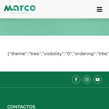
Skip
to
content
{“theme”:”tree”,”visibility”:”0″,”ordering”:”t
CONTACTOS