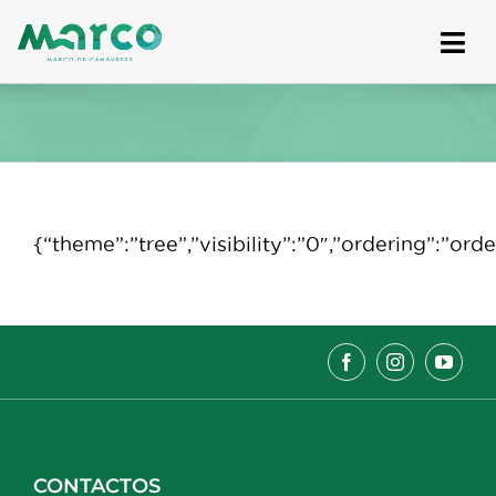
Skip
to
content
{“theme”:”tree”,”visibility”:”0″,”ordering”:”
CONTACTOS