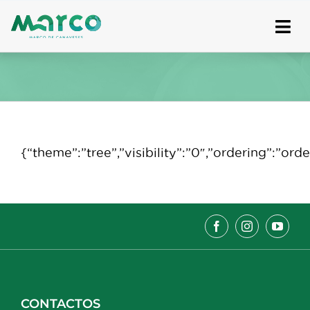
Skip
to
content
{“theme”:”tree”,”visibility”:”0″,”ordering”:”
CONTACTOS