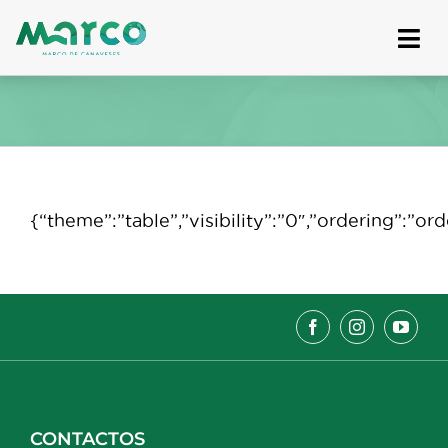
Skip
to
content
{“theme”:”table”,”visibility”:”0″,”ordering”:”
CONTACTOS