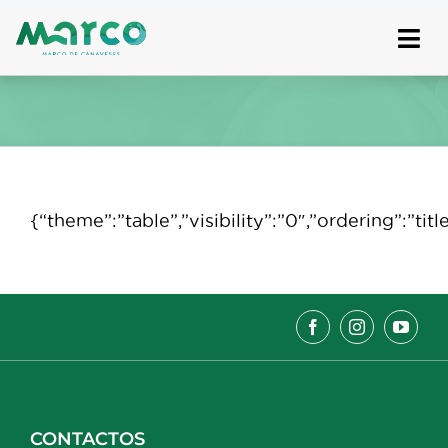
Skip
to
content
{“theme”:”table”,”visibility”:”0″,”ordering”:
CONTACTOS