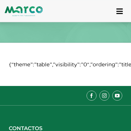
Skip
to
content
{“theme”:”table”,”visibility”:”0″,”ordering”:
CONTACTOS