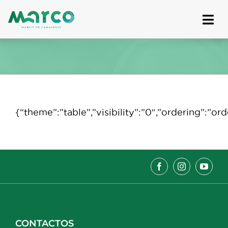
Skip
to
content
{“theme”:”table”,”visibility”:”0″,”ordering”:
CONTACTOS