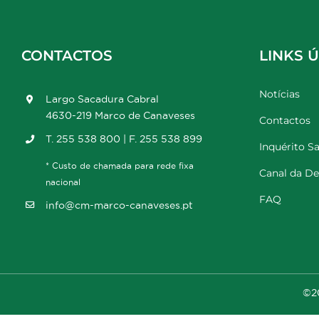
CONTACTOS
LINKS Ú
Notícias
Largo Sacadura Cabral
4630-219 Marco de Canaveses
Contactos
T. 255 538 800 | F. 255 538 899
Inquérito Sa
* Custo de chamada para rede fixa
Canal da D
nacional
FAQ
info@cm-marco-canaveses.pt
©20