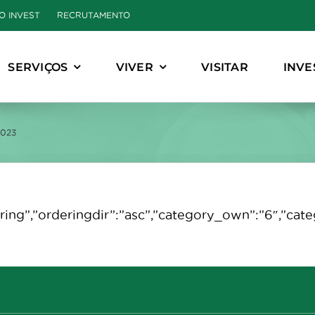
O INVEST
RECRUTAMENTO
SERVIÇOS
VIVER
VISITAR
INVE
2023
ordering”,”orderingdir”:”asc”,”category_own”:”6″,”