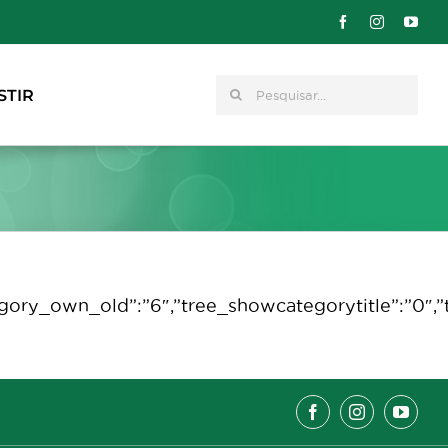
Pesquisar
STIR
category_own_old”:”6″,”tree_showcategorytitle”:”0