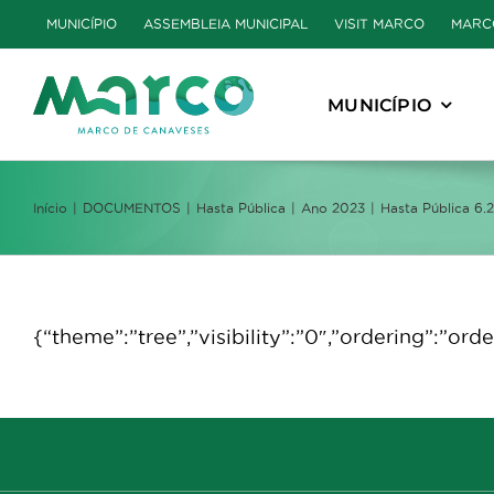
Skip
MUNICÍPIO
ASSEMBLEIA MUNICIPAL
VISIT MARCO
MARC
to
content
MUNICÍPIO
Início
DOCUMENTOS
Hasta Pública
Ano 2023
Hasta Pública 6.
{“theme”:”tree”,”visibility”:”0″,”ordering”:”