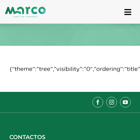
Skip
to
content
{“theme”:”tree”,”visibility”:”0″,”ordering”:”t
CONTACTOS